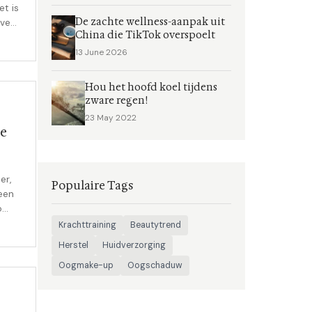
t is
De zachte wellness-aanpak uit
eve
China die TikTok overspoelt
dek
nt
13 June 2026
ast
Hou het hoofd koel tijdens
zware regen!
23 May 2022
je
er,
Populaire Tags
een
o
als
Krachttraining
Beautytrend
Herstel
Huidverzorging
Oogmake-up
Oogschaduw