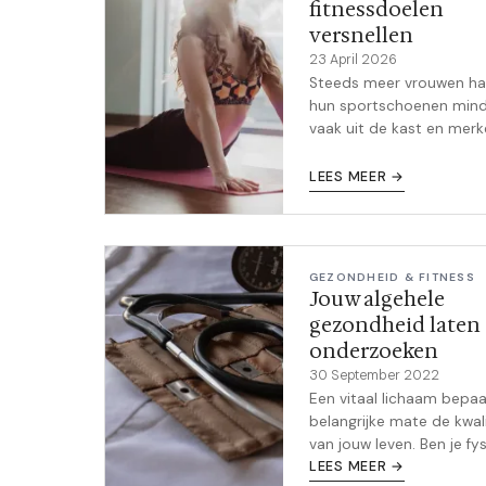
fitnessdoelen
versnellen
23 April 2026
Steeds meer vrouwen ha
hun sportschoenen min
vaak uit de kast en mer
dat ze er beter van word
Niet ondanks de extra
LEES MEER →
rustdagen, maar dankzij.
GEZONDHEID & FITNESS
Jouw algehele
gezondheid laten
onderzoeken
30 September 2022
Een vitaal lichaam bepaal
belangrijke mate de kwali
van jouw leven. Ben je fy
sterk? Ervaar je geen
LEES MEER →