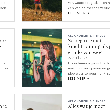
 die
verzwaarde rugzak — en he
aken
een van de meest effecti
s
fitnesstrends van nu. Ont
LEES MEER →
,
hoe het werkt, hoe je begi
e
en waarom het zo goed p
 rust,
bij vrouwen.
oel -
GEZONDHEID & FITNESS
oor
Zo begin je met
.
e
krachttraining als 
er niks van weet
27 April 2026
n is
Intimiderende gewichtsvlo
r hoe
mythes over spieren en g
idee waar te beginnen? Z
pak je krachttraining aan 
LEES MEER →
rstel
vrouw, stap voor stap.
aar
GEZONDHEID & FITNESS
 je
Alles wat je moet