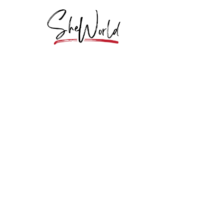
GEZONDHEID & FITNESS
De zachte wellnes
China die TikTok 
Op TikTok raast een wellness-beweging langs die w
maken heeft en veel met rust. Ze noemen het "bec
"Chinamaxxing": een serie...