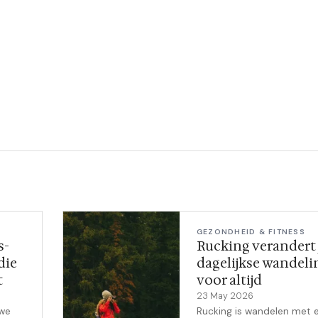
GEZONDHEID & FITNESS
s-
Rucking verandert 
die
dagelijkse wandeli
t
voor altijd
23 May 2026
uwe
Rucking is wandelen met 