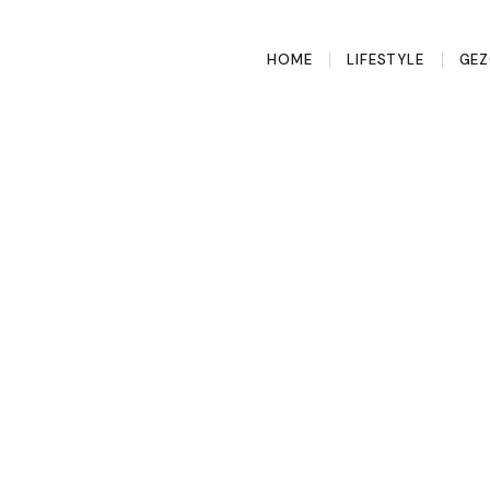
HOME
LIFESTYLE
GEZ
s-aanpak uit
overspoelt
einig met zweten te
oming Chinese" of