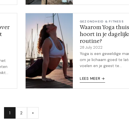
n?
zullen krijgen dan dat dez
tuk
minder zullen worden.
Jammer, ma...
GEZONDHEID & FITNESS
over
Waarom Yoga thui
t
hoort in je dagelijk
routine?
28 July 2022
Yoga is een geweldige ma
om je lichaam goed te la
 het
voelen en je geest te
eten
kalmeren. In dit artikel ga
hikt
we in op de geschiedenis
o?
LEES MEER →
yoga, hoe het je op vele
an?
manieren ten goed...
one
1
2
»