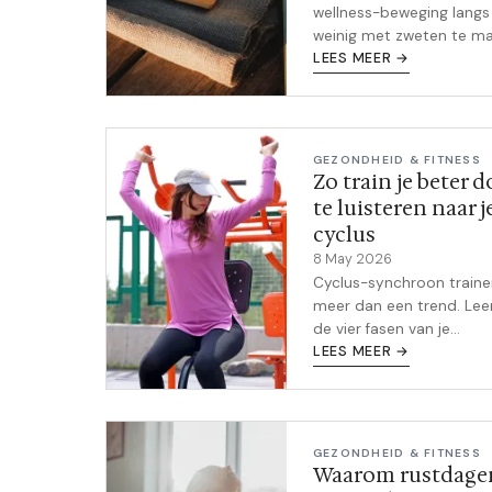
wellness-beweging langs
weinig met zweten te m
heeft. Chinese gewoonte
LEES MEER →
zoals warm water drinken
baduanjin qigong en rod
dadels in je thee beloven
energie en een beter gev
GEZONDHEID & FITNESS
zonder
Zo train je beter d
sportschoolabonnement
te luisteren naar j
cyclus
8 May 2026
Cyclus-synchroon traine
meer dan een trend. Lee
de vier fasen van je
menstruatiecyclus je
LEES MEER →
energieniveau en spierhe
beïnvloeden, en hoe je d
slim op inspeelt.
GEZONDHEID & FITNESS
Waarom rustdagen