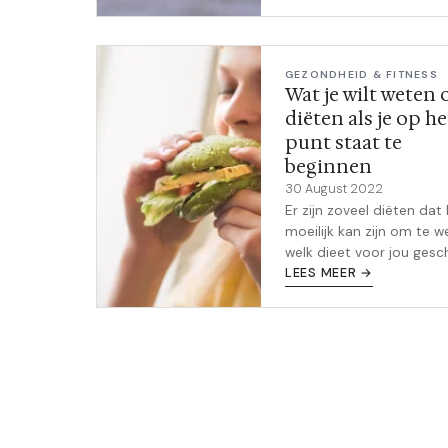
lichamelijke ongemakke
Dan zal jouw leven een s
leuker zijn dan...
GEZONDHEID & FITNESS
Wat je wilt weten 
diëten als je op he
punt staat te
beginnen
30 August 2022
Er zijn zoveel diëten dat
moeilijk kan zijn om te w
welk dieet voor jou gesc
is. Ga je voor keto? Pale
LEES MEER →
Veganistisch? Mediterra
Atkins? South Beach? Z
Dieet? Vlo...