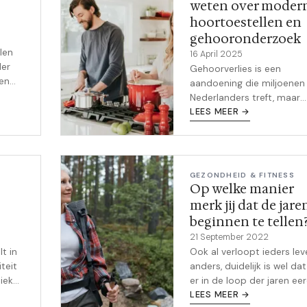
weten over moder
hoortoestellen en
gehooronderzoek
len
16 April 2025
der
Gehoorverlies is een
ken
aandoening die miljoenen
en.
Nederlanders treft, maar
dankzij moderne technolo
LEES MEER →
hoeft het geen belemmer
te zijn voor een rijk en act
leven. Met de juiste k...
GEZONDHEID & FITNESS
Op welke manier
merk jij dat de jare
beginnen te tellen
21 September 2022
t in
Ook al verloopt ieders lev
teit
anders, duidelijk is wel da
siek
er in de loop der jaren ee
kwaaltjes en ongemakken 
LEES MEER →