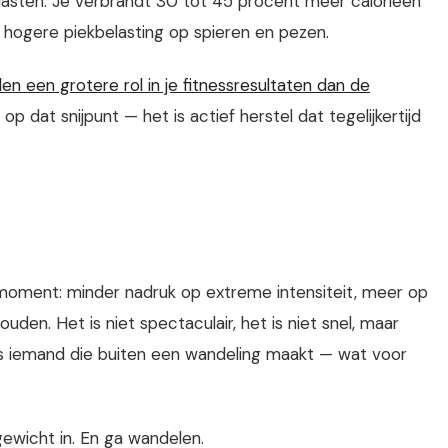
asten. Je verbrandt 30 tot 45 procent meer calorieën
 hogere piekbelasting op spieren en pezen.
en een grotere rol in je fitnessresultaten dan de
 op dat snijpunt — het is actief herstel dat tegelijkertijd
t moment: minder nadruk op extreme intensiteit, meer op
uden. Het is niet spectaculair, het is niet snel, maar
ls iemand die buiten een wandeling maakt — wat voor
gewicht in. En ga wandelen.