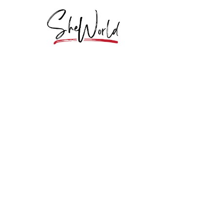
GEZONDHEID & FITNESS
Rucking verandert 
wandeling voor alt
23 May 2026
·
5 min leestijd