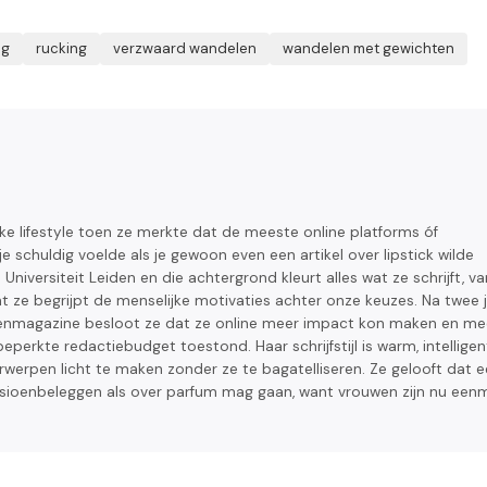
ng
rucking
verzwaard wandelen
wandelen met gewichten
ke lifestyle toen ze merkte dat de meeste online platforms óf
je schuldig voelde als je gewoon even een artikel over lipstick wilde
niversiteit Leiden en die achtergrond kleurt alles wat ze schrijft, va
t ze begrijpt de menselijke motivaties achter onze keuzes. Na twee 
wenmagazine besloot ze dat ze online meer impact kon maken en me
rkte redactiebudget toestond. Haar schrijfstijl is warm, intelligen
rpen licht te maken zonder ze te bagatelliseren. Ze gelooft dat 
sioenbeleggen als over parfum mag gaan, want vrouwen zijn nu een