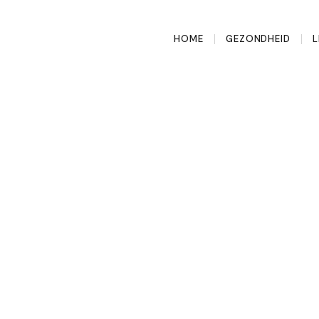
HOME
GEZONDHEID
L
je dagelijkse
ijd