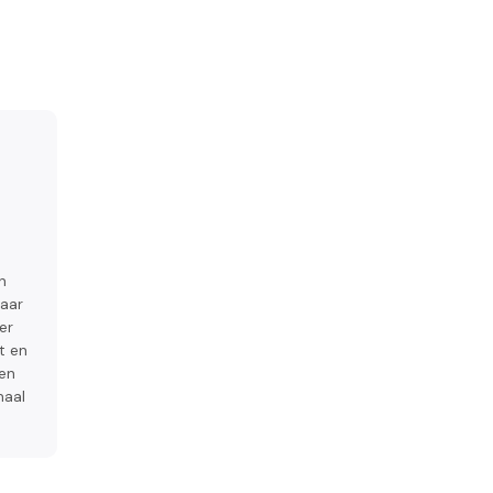
n
jaar
er
t en
een
maal