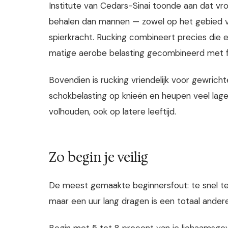
Institute van Cedars-Sinai toonde aan dat v
behalen dan mannen — zowel op het gebied va
spierkracht. Rucking combineert precies die 
matige aerobe belasting gecombineerd met fu
Bovendien is rucking vriendelijk voor gewricht
schokbelasting op knieën en heupen veel lager
volhouden, ook op latere leeftijd.
Zo begin je veilig
De meest gemaakte beginnersfout: te snel te z
maar een uur lang dragen is een totaal andere 
Begin met 5 tot 8 procent van je lichaamsgewicht