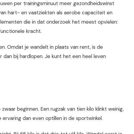
rouwen per trainingsminuut meer gezondheidswinst
n hart- en vaatziekten als aerobe capaciteit en
elementen die in dat onderzoek het meest opvielen:
nctionele kracht.
en. Omdat je wandelt in plaats van rent, is de
 dan bij hardlopen. Je kunt het een heel leven
waar beginnen. Een rugzak van tien kilo klinkt weinig,
ervaring dan even optillen in de sportwinkel.
. Bij 65 kilo is dat drie tot vijf kilo. Wandel eerst je