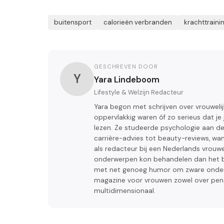
buitensport
calorieën verbranden
krachttraini
GESCHREVEN DOOR
Y
Yara Lindeboom
Lifestyle & Welzijn Redacteur
Yara begon met schrijven over vrouwelij
oppervlakkig waren óf zo serieus dat je 
lezen. Ze studeerde psychologie aan de U
carrière-advies tot beauty-reviews, wan
als redacteur bij een Nederlands vrou
onderwerpen kon behandelen dan het bepe
met net genoeg humor om zware onderwe
magazine voor vrouwen zowel over pen
multidimensionaal.