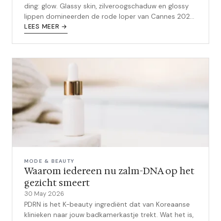
ding: glow. Glassy skin, zilveroogschaduw en glossy
lippen domineerden de rode loper van Cannes 2026.
Zo breng je de look na en welke producten heb je
LEES MEER →
nodig.
MODE & BEAUTY
Waarom iedereen nu zalm-DNA op het
gezicht smeert
30 May 2026
PDRN is het K-beauty ingrediënt dat van Koreaanse
klinieken naar jouw badkamerkastje trekt. Wat het is,