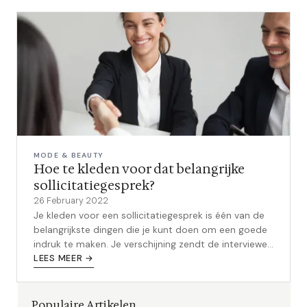
MODE & BEAUTY
Hoe te kleden voor dat belangrijke
sollicitatiegesprek?
26 February 2022
Je kleden voor een sollicitatiegesprek is één van de
belangrijkste dingen die je kunt doen om een goede
indruk te maken. Je verschijning zendt de interviewer
nl. een boodschap over...
LEES MEER →
Populaire Artikelen