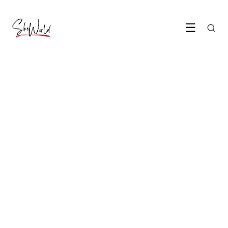
☰
MODE & BEAUTY
Nepsproeten zijn dé make-up
trend van deze zomer
LEES ARTIKEL →