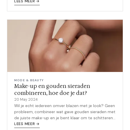
LEES MEER →
MODE & BEAUTY
Make-up en gouden sieraden
combineren, hoe doe je dat?
20 May 2024
Wil je echt iedereen omver blazen met je look? Geen
probleem, combineer wat gave gouden sieraden met
de juiste make-up en je bent klaar om te schitteren.
Hier is een uitgebreide gi...
LEES MEER →