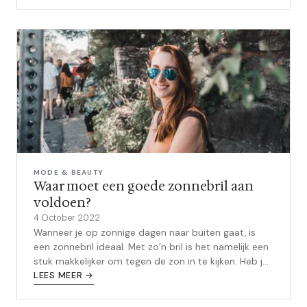
MODE & BEAUTY
Waar moet een goede zonnebril aan
voldoen?
4 October 2022
Wanneer je op zonnige dagen naar buiten gaat, is
een zonnebril ideaal. Met zo’n bril is het namelijk een
stuk makkelijker om tegen de zon in te kijken. Heb je
geen zonnebril of is ...
LEES MEER →