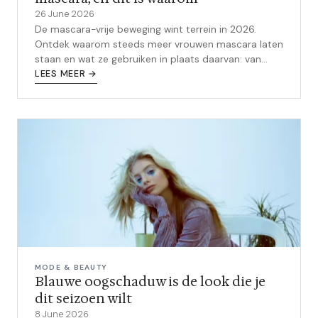
26 June 2026
De mascara-vrije beweging wint terrein in 2026.
Ontdek waarom steeds meer vrouwen mascara laten
staan en wat ze gebruiken in plaats daarvan: van
wimperserums tot wimperlift.
LEES MEER →
MODE & BEAUTY
Blauwe oogschaduw is de look die je
dit seizoen wilt
8 June 2026