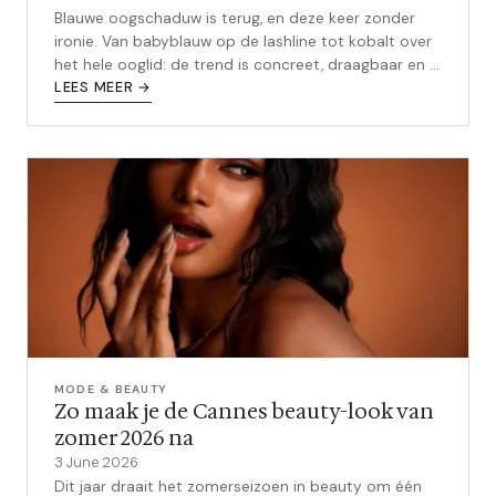
Blauwe oogschaduw is terug, en deze keer zonder
ironie. Van babyblauw op de lashline tot kobalt over
het hele ooglid: de trend is concreet, draagbaar en in
elke prijsklasse te vinden.
LEES MEER →
MODE & BEAUTY
Zo maak je de Cannes beauty-look van
zomer 2026 na
3 June 2026
Dit jaar draait het zomerseizoen in beauty om één