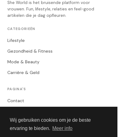
She World is het bruisende platform voor
vrouwen. Fun, lifestyle, relaties en feel-good
artikelen die je dag opfleuren.
CATEGORIEËN
Lifestyle
Gezondheid & Fitness
Mode & Beauty
Carrière & Geld
PAGINA'S
Contact
Privacybeleid
Wij gebruiken cookies om je de beste
Algemene Voorwaarden
ervaring te bieden.
Meer info
Adverteren